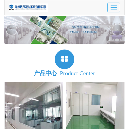
Toggle
navigatio
‹
›
产品中心
Product Center